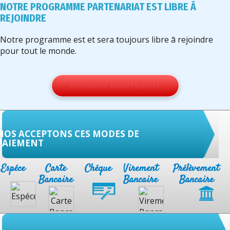
NOTRE PROGRAMME PARTENARIAT EST LIBRE Ā
REJOINDRE
Notre programme est et sera toujours libre ā rejoindre
pour tout le monde.
REJOINDRE MAINTENANT
NOS ACCEPTONS CES MODES DE
PAIEMENT
Espéce
Carte
Chéque
Virement
Prélèvement
Bancaire
Bancaire
Bancaire