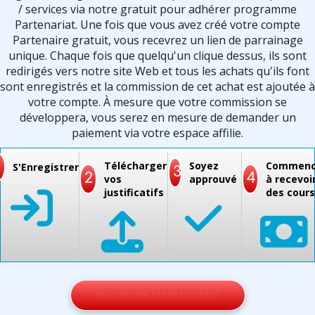
/ services via notre gratuit pour adhérer programme
Partenariat. Une fois que vous avez créé votre compte
Partenaire gratuit, vous recevrez un lien de parrainage
unique. Chaque fois que quelqu'un clique dessus, ils sont
redirigés vers notre site Web et tous les achats qu'ils font
sont enregistrés et la commission de cet achat est ajoutée à
votre compte. À mesure que votre commission se
développera, vous serez en mesure de demander un
paiement via votre espace affilie.
1
Télécharger
Soyez
Commenc
S'Enregistrer
3
2
4
vos
approuvé
à recevoi
justificatifs
des cour
REJOINDRE MAINTENANT