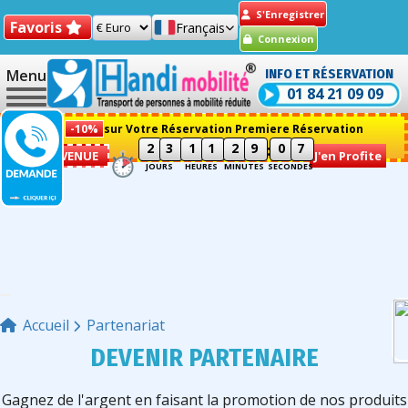
S'Enregistrer
Favoris
Français
Connexion
Menu
INFO ET RÉSERVATION
01 84 21 09 09
-10%
sur Votre Réservation Premiere Réservation
2
3
1
1
2
9
0
7
:
:
:
BIENVENUE
J'en Profite
JOURS
HEURES
MINUTES
SECONDES
Accueil
Partenariat
DEVENIR PARTENAIRE
Gagnez de l'argent en faisant la promotion de nos produits