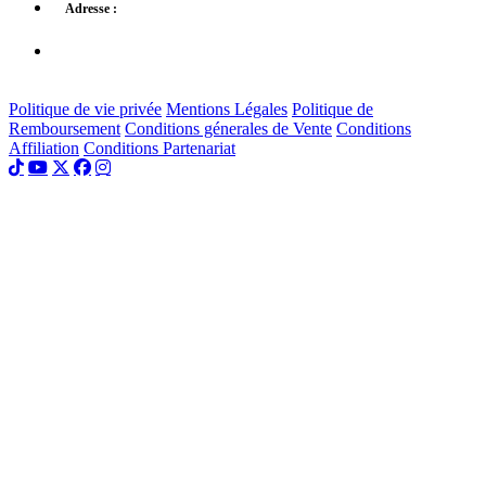
48-50 Avenue d'Enghien
Adresse :
93800 Épinay sur Seine
Politique de vie privée
Mentions Légales
Politique de
Remboursement
Conditions génerales de Vente
Conditions
Affiliation
Conditions Partenariat