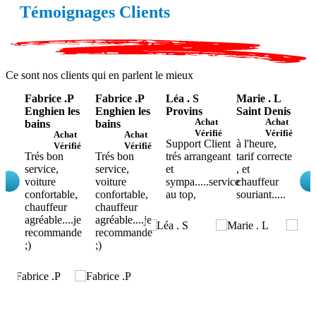
Témoignages Clients
Ce sont nos clients qui en parlent le mieux
Fabrice .P
Fabrice .P
Léa . S
Marie . L
K
Enghien les
Enghien les
Provins
Saint Denis
P
at
Achat
Achat
bains
bains
fié
Vérifié
Vérifié
Achat
Achat
e
Support Client
à l'heure,
be
Vérifié
Vérifié
Trés bon
Trés bon
trés arrangeant
tarif correcte
se
service,
service,
et
, et
pa
voiture
voiture
sympa.....service
chauffeur
di
confortable,
confortable,
au top,
souriant.....
p
chauffeur
chauffeur
agréable....je
agréable....je
recommande
recommande
;)
;)