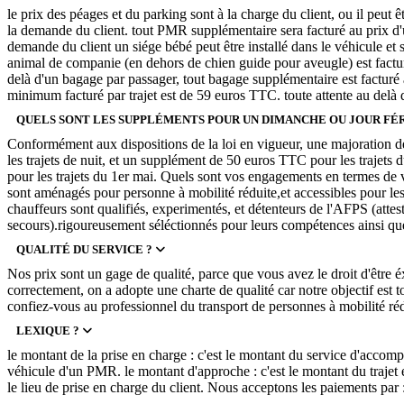
le prix des péages et du parking sont à la charge du client, ou il peut ê
la demande du client. tout PMR supplémentaire sera facturé au prix d'
demande du client un siége bébé peut être installé dans le véhicule et 
animal de companie (en dehors de chien guide pour aveugle) est fact
delà d'un bagage par passager, tout bagage supplémentaire est factur
minimum facturé par trajet est de 59 euros TTC. toute attente au delà 
QUELS SONT LES SUPPLÉMENTS POUR UN DIMANCHE OU JOUR FÉRI
Conformément aux dispositions de la loi en vigueur, une majoration de
les trajets de nuit, et un supplément de 50 euros TTC pour les trajets 
pour les trajets du 1er mai. Quels sont vos engagements en termes de v
sont aménagés pour personne à mobilité réduite,et accessibles pour les
chauffeurs sont qualifiés, experimentés, et détenteurs de l'AFPS (atte
secours).rigoureusement séléctionnés pour leurs compétences ainsi que
QUALITÉ DU SERVICE ?
Nos prix sont un gage de qualité, parce que vous avez le droit d'être é
correctement, on a adopte une charte de qualité car notre objectif est t
confiez-vous au professionnel du transport de personnes à mobilité réd
LEXIQUE ?
le montant de la prise en charge : c'est le montant du service d'accomp
véhicule d'un PMR. le montant d'approche : c'est le montant du trajet e
le lieu de prise en charge du client. Nous acceptons les paiements pa