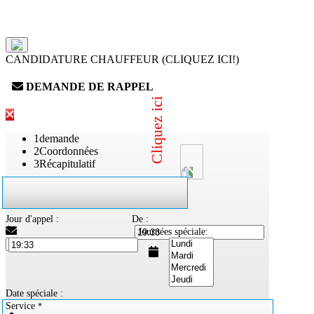
CANDIDATURE CHAUFFEUR (CLIQUEZ ICI!)
DEMANDE DE RAPPEL
Cliquez ici
1
demande
2
Coordonnées
3
Récapitulatif
Type d'utilisateur*
Jour d'appel :
De :
À :
Journées spéciale:
Date spéciale :
Service
*