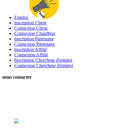
Emploi
inscription Client
Connexion Client
Connexion Chauffeur
inscription Partenaire
Connexion Partenaire
inscription Affilié
Connexion Affilié
Inscription Chercheur d'emploi
Connexion Chercheur d'emploi
nous contacter
Notre Agence est Ouverte :
Du Lundi au Vendredi
De 09:00 H à 12:00 H
et De 14:00 H à 18:00 H
contact@handi-mobilite.fr
Email :
01 84 21 07 53
Fax :